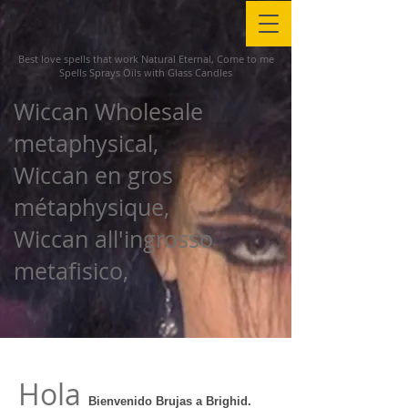
Best love spells that work Natural Eternal, Come to me
Spells Sprays Oils with Glass Candles
Wiccan Wholesale
metaphysical,
Wiccan en gros
métaphysique,
Wiccan all'ingrosso
metafisico,
Hola
Bienvenido Brujas a Brighid.